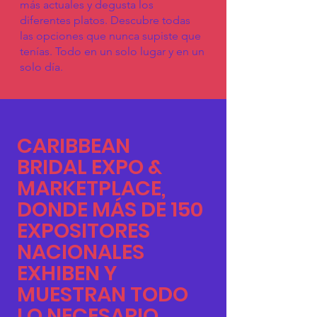
más actuales y degusta los
diferentes platos. Descubre todas
las opciones que nunca supiste que
tenías. Todo en un solo lugar y en un
solo día.
CARIBBEAN
BRIDAL EXPO &
MARKETPLACE,
DONDE MÁS DE
150
EXPOSITORES
NACIONALES
EXHIBEN Y
MUESTRAN TODO
LO NECESARIO